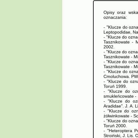
Opisy oraz wska
oznaczania:
- "Klucze do ozna
Leptopodidae, Na
- "Klucze do ozna
Tasznikowate - M
2002.
- "Klucze do ozna
Tasznikowate - Mi
- "Klucze do ozna
Tasznikowate - Mi
- "Klucze do ozn
Cmoluchowa. PW
- "Klucze do ozn
Toruń 1999.
- "Klucze do oz
smukleńcowate - B
- "Klucze do oz
Aradidae". J. A. L
- "Klucze do oz
żółwinkowate - Scu
- "Klucze do ozna
Toruń 2000.
- "Heteroptera P
Stroiński, J. Lis.