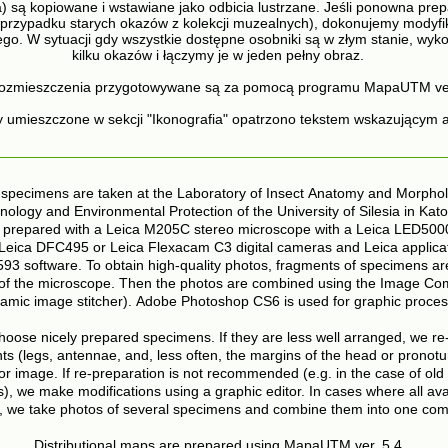
) są kopiowane i wstawiane jako odbicia lustrzane. Jeśli ponowna prepa
przypadku starych okazów z kolekcji muzealnych), dokonujemy modyfi
ego. W sytuacji gdy wszystkie dostępne osobniki są w złym stanie, wyk
kilku okazów i łączymy je w jeden pełny obraz.
ozmieszczenia przygotowywane są za pomocą programu MapaUTM ver
y umieszczone w sekcji "Ikonografia" opatrzono tekstem wskazującym a
specimens are taken at the Laboratory of Insect Anatomy and Morpholog
hnology and Environmental Protection of the University of Silesia in Kat
 prepared with a Leica M205C stereo microscope with a Leica LED5000
 Leica DFC495 or Leica Flexacam C3 digital cameras and Leica applicati
593 software. To obtain high-quality photos, fragments of specimens ar
 of the microscope. Then the photos are combined using the Image Com
amic image stitcher). Adobe Photoshop CS6 is used for graphic proces
choose nicely prepared specimens. If they are less well arranged, we r
s (legs, antennae, and, less often, the margins of the head or pronot
ror image. If re-preparation is not recommended (e.g. in the case of ol
, we make modifications using a graphic editor. In cases where all ava
n, we take photos of several specimens and combine them into one com
Distributional maps are prepared using MapaUTM ver. 5.4