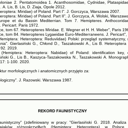
oloniae 2. Pentatomoidea 1. Acanthosomidae, Cydnidae, Plataspidae,
 A. Lis, B. Lis, D. Ziaja, Opole 2012.
teroptera: Miridae) of Poland. Part I". J. Gorczyca, Warszawa 2007.
teroptera: Miridae) of Poland. Part II". J. Gorczyca, A. Wolski, Warszaw
urope et du Bassin Mediterrian. Tom 7. Hemipteres. Anthocoridae
. Pericart. Paris 1972.
e, tom 67. Heteropteres Miridae. E. Wegner et H. H. Weber", Paris 19
e, tom 84. Heteropteres Lygaeidae Euro-Mediterraneens. J. Pericart",
Hemiptera: Heteroptera: Reduviidae) Polski: przegląd systematyczny, 
nia". Gierlasiński G., Chłond D., Taszakowski A., Lis B. Heteroptera
-92. 2019.
Hemiptera: Heteroptera: Nabidae) of Poland: identification key, d
siński G., Lis B., Kaszyca-Taszakowska N., Taszakowski A. Monograp
17: 1-100. 2020.
tur morfologicznych i anatomicznych przyjęto za:
ologiczny". J. Razowski. Warszawa 1987.
REKORD FAUNISTYCZNY
aunistyczny" (zdefiniowany w pracy: "Gierlasiński G. 2018. Analiza
wiaków różnoskrzydłych (Hemiptera: Heteroptera) w Polsce