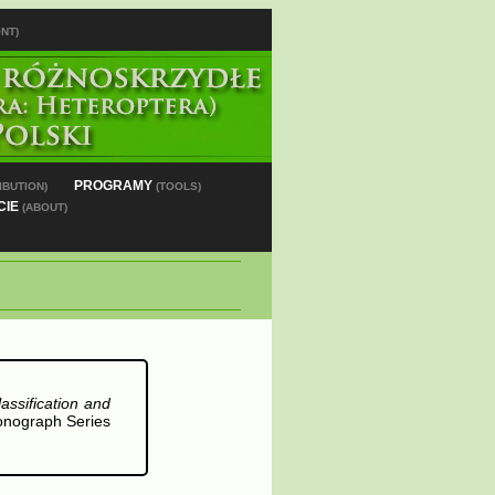
NT)
PROGRAMY
IBUTION)
(TOOLS)
CIE
(ABOUT)
assification and
Monograph Series