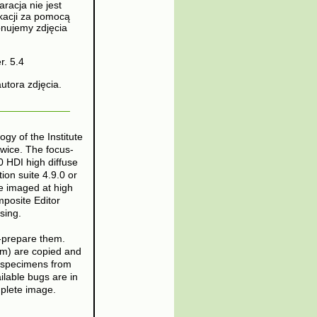
racja nie jest
kacji za pomocą
onujemy zdjęcia
. 5.4
utora zdjęcia.
y of the Institute
owice. The focus-
 HDI high diffuse
on suite 4.9.0 or
e imaged at high
posite Editor
sing.
e-prepare them.
um) are copied and
d specimens from
ilable bugs are in
plete image.