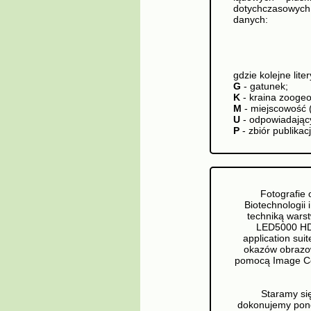
dotychczasowych
danych:
gdzie kolejne lite
G
- gatunek;
K
- kraina zoogeo
M
- miejscowość (
U
- odpowiadając
P
- zbiór publika
Fotografie 
Biotechnologii
techniką wars
LED5000 HDI
application sui
okazów obrazow
pomocą Image Com
Staramy się
dokonujemy pono