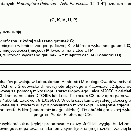
 danych.
Heteroptera Poloniae - Acta Faunistica
12: 1-4") oznacza nas
(G, K, M, U, P)
ry oznaczają:
graficzna, z której wykazano gatunek
G
;
miejsce) w krainie zoogeograficznej
K
, z którego wykazano gatunek
G
y miejscowości (miejscu)
M
kwadrat na siatce UTM;
cji, w których wykazano gatunek
G
z miejscowości
M
(i kwadratu
U
).
okazów powstają w Laboratorium Anatomii i Morfologii Owadów Instytutu
 i Ochrony Środowiska Uniwersytetu Śląskiego w Katowicach. Zdjęcia 
twową za pomocą mikroskopu stereoskopowego Leica M205C z oświet
, kamerami Leica DFC495 lub Leica Flexacam C3 oraz oprogramowa
te 4.9.0 lub LasX ver. 5.1.025593. W celu uzyskania wysokiej jakości gra
ane są z użyciem dużych powiększeń mikroskopu. Następnie zdjęcia 
posite Editor (panoramic image stitcher). Do obróbki graficznej wyko
program Adobe Photoshop CS6.
 wybierać jak najlepiej spreparowane okazy. Jeśli ich wygląd budzi zas
wnego spreparowania. Elementy symetryczne (nogi, czułki, rzadziej k