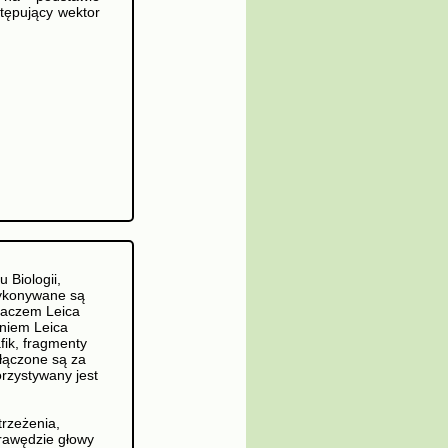
tępujący wektor
;
 Biologii,
wykonywane są
laczem Leica
niem Leica
fik, fragmenty
łączone są za
rzystywany jest
trzeżenia,
rawędzie głowy