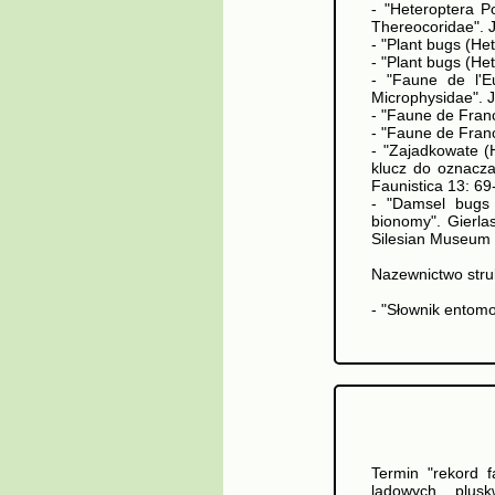
- "Heteroptera P
Thereocoridae". J.
- "Plant bugs (He
- "Plant bugs (He
- "Faune de l'E
Microphysidae". J
- "Faune de Franc
- "Faune de Franc
- "Zajadkowate (
klucz do oznacza
Faunistica 13: 69
- "Damsel bugs (
bionomy". Gierla
Silesian Museum 
Nazewnictwo struk
- "Słownik entom
Termin "rekord f
lądowych plusk