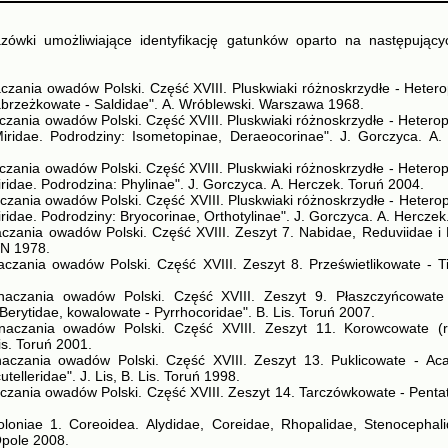
zówki umożliwiające identyfikację gatunków oparto na następując
czania owadów Polski. Część XVIII. Pluskwiaki różnoskrzydłe - Hetero
brzeżkowate - Saldidae". A. Wróblewski. Warszawa 1968.
czania owadów Polski. Część XVIII. Pluskwiaki różnoskrzydłe - Heterop
iridae. Podrodziny: Isometopinae, Deraeocorinae". J. Gorczyca. A.
czania owadów Polski. Część XVIII. Pluskwiaki różnoskrzydłe - Heterop
ridae. Podrodzina: Phylinae". J. Gorczyca. A. Herczek. Toruń 2004.
czania owadów Polski. Część XVIII. Pluskwiaki różnoskrzydłe - Heterop
ridae. Podrodziny: Bryocorinae, Orthotylinae". J. Gorczyca. A. Herczek
aczania owadów Polski. Część XVIII. Zeszyt 7. Nabidae, Reduviidae i 
N 1978.
aczania owadów Polski. Część XVIII. Zeszyt 8. Prześwietlikowate - Ti
naczania owadów Polski. Część XVIII. Zeszyt 9. Płaszczyńcowate 
erytidae, kowalowate - Pyrrhocoridae". B. Lis. Toruń 2007.
naczania owadów Polski. Część XVIII. Zeszyt 11. Korowcowate (r
is. Toruń 2001.
naczania owadów Polski. Część XVIII. Zeszyt 13. Puklicowate - Ac
telleridae". J. Lis, B. Lis. Toruń 1998.
czania owadów Polski. Część XVIII. Zeszyt 14. Tarczówkowate - Pentat
oloniae 1. Coreoidea. Alydidae, Coreidae, Rhopalidae, Stenocephalid
 Opole 2008.