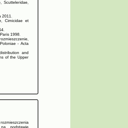
 Scutteleridae,
a 2011.
, Cimicidae et
64.
 Paris 1998.
rozmieszczenie,
 Poloniae - Acta
istribution and
hs of the Upper
 rozmieszczenia
 na podstawie