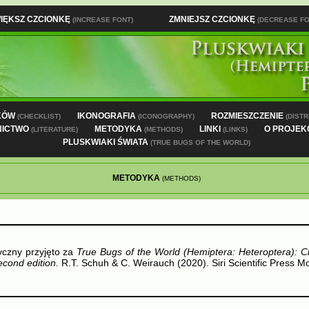
IĘKSZ CZCIONKĘ
ZMNIEJSZ CZCIONKĘ
(INCREASE FONT)
(DECREASE FO
KÓW
IKONOGRAFIA
ROZMIESZCZENIE
(CHECKLIST)
(ICONOGRAPHY)
(DISTR
NICTWO
METODYKA
LINKI
O PROJEK
(LITERATURE)
(METHODS)
(LINKS)
PLUSKWIAKI ŚWIATA
(TRUE BUGS OF THE WORLD)
METODYKA
(METHODS)
yczny przyjęto za
True Bugs of the World (Hemiptera: Heteroptera): Cl
econd edition.
R.T. Schuh & C. Weirauch (2020). Siri Scientific Press 