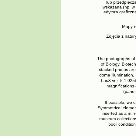
lub przedplecza
wskazana (np. w 
edytora graficzn
Mapy r
Zdjęcia z natur
The photographs of 
of Biology, Biotec
stacked photos are
dome illumination,
LasX ver. 5.1.025
magnifications
(panor
If possible, we 
Symmetrical element
inserted as a mir
museum collections)
poor conditio