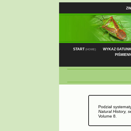
ZW
START
WYKAZ GATUN
(HOME)
PIŚMIEN
Podział systemat
Natural History, s
Volume 8.